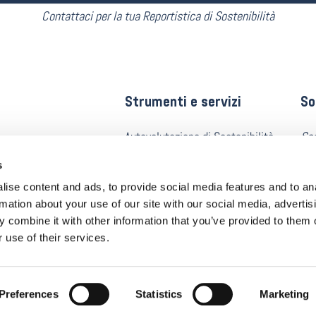
Contattaci per la tua Reportistica di Sostenibilità
Strumenti e servizi
So
Autovalutazione di Sostenibilità
Sed
Isc
Azioni di miglioramento
s
di servizi
01
ise content and ads, to provide social media features and to an
viluppare,
Benchmark
Cap
rmation about your use of our site with our social media, advertis
bilità
 combine it with other information that you’ve provided to them o
Quo
Policy di Sostenibilità
 use of their services.
PE
Sintesi di Sostenibilità
Preferences
Statistics
Marketing