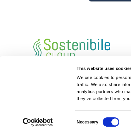
This website uses cookie
Sostenibile.cloud
rappresenta una suite 
We use cookies to personal
digitali per le imprese che permette di s
traffic. We also share info
monitorare e rendicontare la loro sosteni
analytics partners who may
aziendale.
they’ve collected from your
Consent
Necessary
Selection
Privacy policy
-
Cookie policy