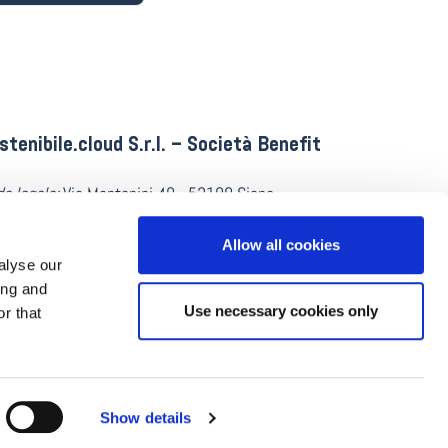
stenibile.cloud S.r.l. – Società Benefit
e legale:
Via Montanini 40 - 53100 Siena
ritta al registro imprese di Arezzo-Siena al n.
596940526
Allow all cookies
alyse our
itale Sociale:
Euro 100.000
ing and
Use necessary cookies only
r that
ta Versata:
Euro 25.000
C:
sostenibile.cloud@pec.it
Show details